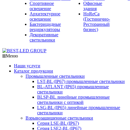
Спортивное
Офисные
освещение
здания
Архитектурное
HoReCa
освещение
(Гостинично-
Бактерицидные
Ресторанный
рециркуляторы
бизнес)
Декоративные
светильники
Меню
Наши услуги
Каталог продукции
Промышленные светильники
LST-BL (IP67) промышленные светильники
BL-ATLANT (IP65) промышленные
светильники
BLSP-BL линейные промышленные
светильники с оптикой
LSG-BL (IP65) линейные промышленные
светильники
Взрывозащищенные светильники
Серия LSE-BL (IP67)
Серия LSE2-BL (IP67)