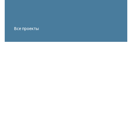
Все проекты
Реконструкция освещения главного корта
МИРОВОГО ТУРА FIVB по пляжному
волейболу