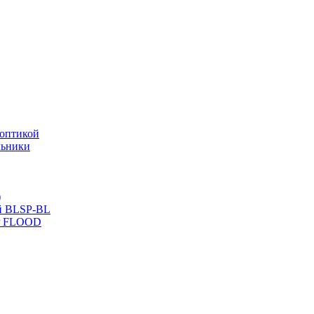
оптикой
льники
)
й BLSP-BL
P FLOOD