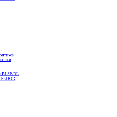
оптикой
льники
)
й BLSP-BL
P FLOOD