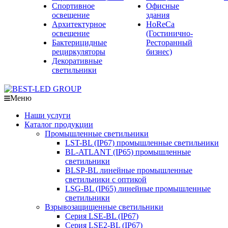
Спортивное
Офисные
освещение
здания
Архитектурное
HoReCa
освещение
(Гостинично-
Бактерицидные
Ресторанный
рециркуляторы
бизнес)
Декоративные
светильники
Меню
Наши услуги
Каталог продукции
Промышленные светильники
LST-BL (IP67) промышленные светильники
BL-ATLANT (IP65) промышленные
светильники
BLSP-BL линейные промышленные
светильники с оптикой
LSG-BL (IP65) линейные промышленные
светильники
Взрывозащищенные светильники
Серия LSE-BL (IP67)
Серия LSE2-BL (IP67)