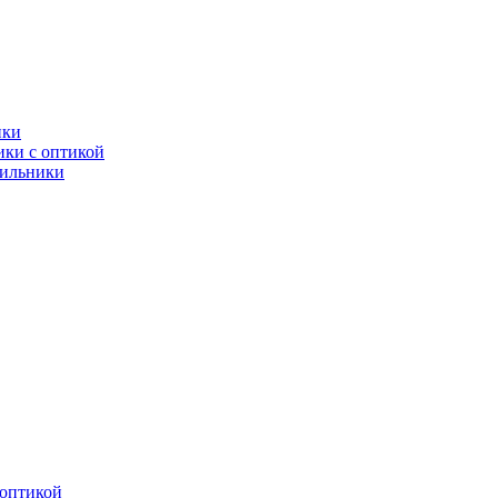
ики
ки с оптикой
тильники
оптикой