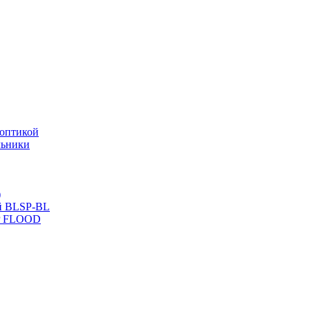
оптикой
льники
)
й BLSP-BL
P FLOOD