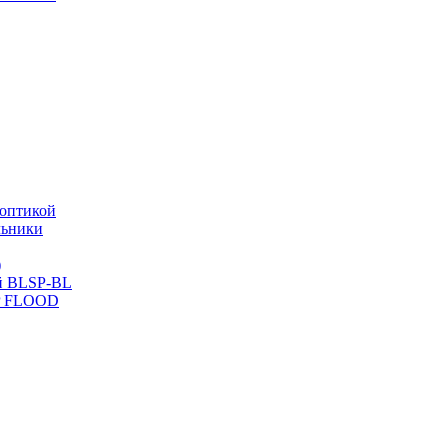
оптикой
льники
)
й BLSP-BL
P FLOOD