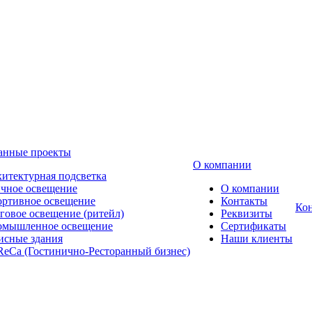
анные проекты
О компании
итектурная подсветка
чное освещение
О компании
ртивное освещение
Контакты
Ко
говое освещение (ритейл)
Реквизиты
омышленное освещение
Сертификаты
сные здания
Наши клиенты
eCa (Гостинично-Ресторанный бизнес)