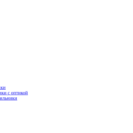
ики
ки с оптикой
тильники