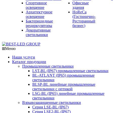
Спортивное
Офисные
освещение
здания
Архитектурное
HoReCa
освещение
(Гостинично-
Бактерицидные
Ресторанный
рециркуляторы
бизнес)
Декоративные
светильники
Меню
Наши услуги
Каталог продукции
Промышленные светильники
LST-BL (IP67) промышленные светильники
BL-ATLANT (IP65) промышленные
светильники
BLSP-BL линейные промышленные
светильники с оптикой
LSG-BL (IP65) линейные промышленные
светильники
Взрывозащищенные светильники
Серия LSE-BL (IP67)
Серия LSE2-BL (IP67)