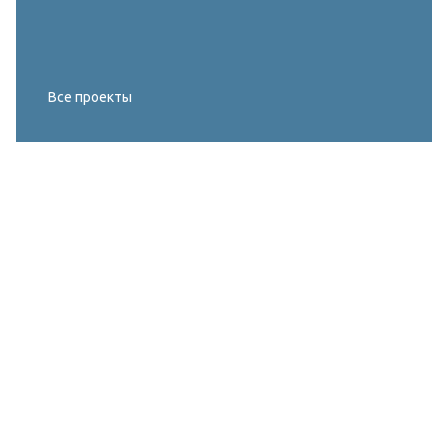
Все проекты
Реконструкция освещения главного корта
МИРОВОГО ТУРА FIVB по пляжному
волейболу