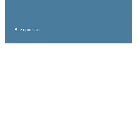
Все проекты
Реконструкция освещения главного корта
МИРОВОГО ТУРА FIVB по пляжному
волейболу