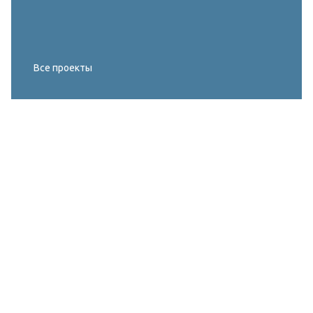
Все проекты
Реконструкция освещения главного корта
МИРОВОГО ТУРА FIVB по пляжному
волейболу