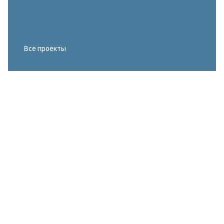
Все проекты
Реконструкция освещения главного корта
МИРОВОГО ТУРА FIVB по пляжному
волейболу