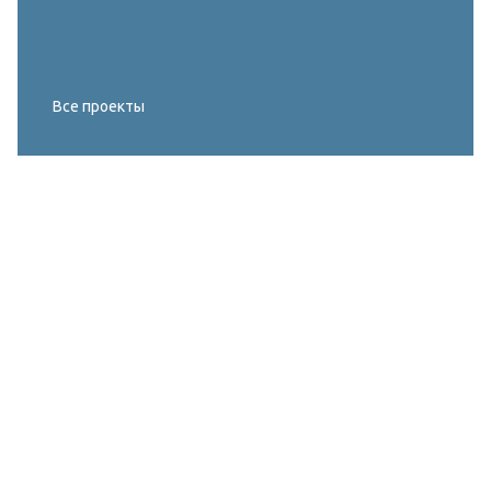
Все проекты
Реконструкция освещения главного корта
МИРОВОГО ТУРА FIVB по пляжному
волейболу