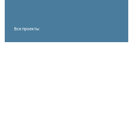
Все проекты
Реконструкция освещения главного корта
МИРОВОГО ТУРА FIVB по пляжному
волейболу