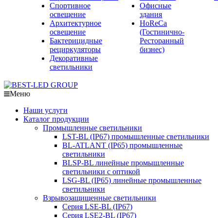
Спортивное
Офисные
освещение
здания
Архитектурное
HoReCa
освещение
(Гостинично-
Бактерицидные
Ресторанный
рециркуляторы
бизнес)
Декоративные
светильники
Меню
Наши услуги
Каталог продукции
Промышленные светильники
LST-BL (IP67) промышленные светильники
BL-ATLANT (IP65) промышленные
светильники
BLSP-BL линейные промышленные
светильники с оптикой
LSG-BL (IP65) линейные промышленные
светильники
Взрывозащищенные светильники
Серия LSE-BL (IP67)
Серия LSE2-BL (IP67)