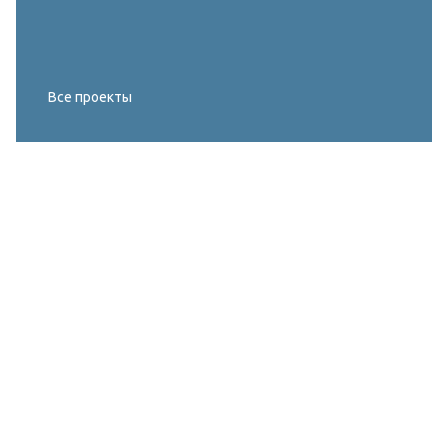
Все проекты
Реконструкция освещения главного корта
МИРОВОГО ТУРА FIVB по пляжному
волейболу