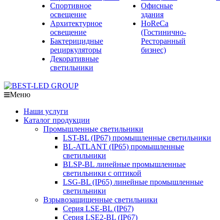
Спортивное
Офисные
освещение
здания
Архитектурное
HoReCa
освещение
(Гостинично-
Бактерицидные
Ресторанный
рециркуляторы
бизнес)
Декоративные
светильники
Меню
Наши услуги
Каталог продукции
Промышленные светильники
LST-BL (IP67) промышленные светильники
BL-ATLANT (IP65) промышленные
светильники
BLSP-BL линейные промышленные
светильники с оптикой
LSG-BL (IP65) линейные промышленные
светильники
Взрывозащищенные светильники
Серия LSE-BL (IP67)
Серия LSE2-BL (IP67)