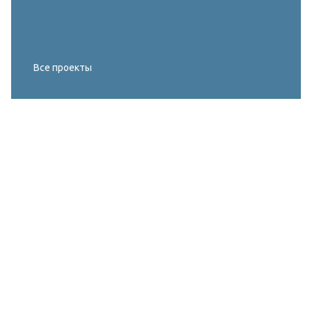
Все проекты
Реконструкция освещения главного корта
МИРОВОГО ТУРА FIVB по пляжному
волейболу