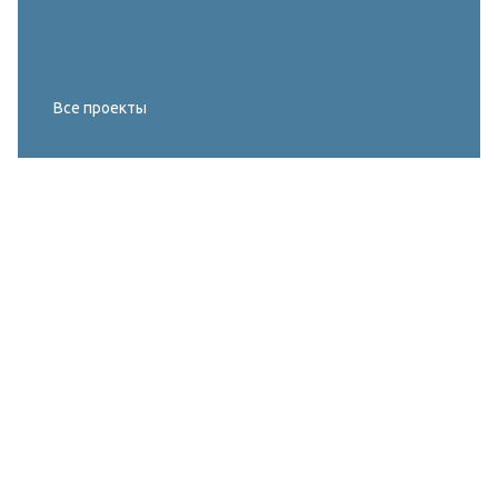
Все проекты
Реконструкция освещения главного корта
МИРОВОГО ТУРА FIVB по пляжному
волейболу