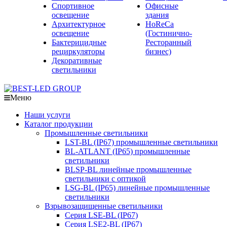
Спортивное
Офисные
освещение
здания
Архитектурное
HoReCa
освещение
(Гостинично-
Бактерицидные
Ресторанный
рециркуляторы
бизнес)
Декоративные
светильники
Меню
Наши услуги
Каталог продукции
Промышленные светильники
LST-BL (IP67) промышленные светильники
BL-ATLANT (IP65) промышленные
светильники
BLSP-BL линейные промышленные
светильники с оптикой
LSG-BL (IP65) линейные промышленные
светильники
Взрывозащищенные светильники
Серия LSE-BL (IP67)
Серия LSE2-BL (IP67)