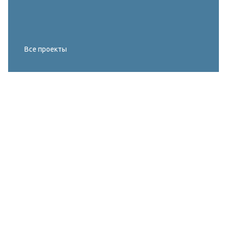
Все проекты
Реконструкция освещения главного корта
МИРОВОГО ТУРА FIVB по пляжному
волейболу