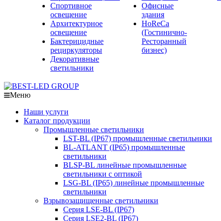
Спортивное
Офисные
освещение
здания
Архитектурное
HoReCa
освещение
(Гостинично-
Бактерицидные
Ресторанный
рециркуляторы
бизнес)
Декоративные
светильники
Меню
Наши услуги
Каталог продукции
Промышленные светильники
LST-BL (IP67) промышленные светильники
BL-ATLANT (IP65) промышленные
светильники
BLSP-BL линейные промышленные
светильники с оптикой
LSG-BL (IP65) линейные промышленные
светильники
Взрывозащищенные светильники
Серия LSE-BL (IP67)
Серия LSE2-BL (IP67)