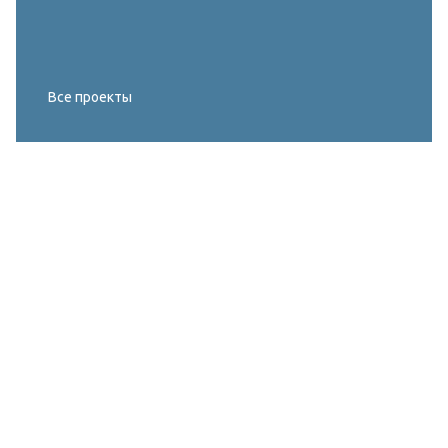
Все проекты
Реконструкция освещения главного корта
МИРОВОГО ТУРА FIVB по пляжному
волейболу