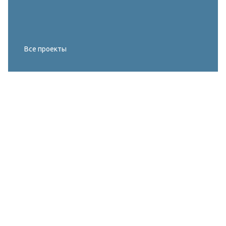
Все проекты
Реконструкция освещения главного корта
МИРОВОГО ТУРА FIVB по пляжному
волейболу