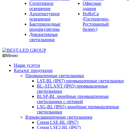
Спортивное
Офисные
освещение
здания
Архитектурное
HoReCa
освещение
(Гостинично-
Бактерицидные
Ресторанный
рециркуляторы
бизнес)
Декоративные
светильники
Меню
Наши услуги
Каталог продукции
Промышленные светильники
LST-BL (IP67) промышленные светильники
BL-ATLANT (IP65) промышленные
светильники
BLSP-BL линейные промышленные
светильники с оптикой
LSG-BL (IP65) линейные промышленные
светильники
Взрывозащищенные светильники
Серия LSE-BL (IP67)
Серия LSE2-BL (IP67)