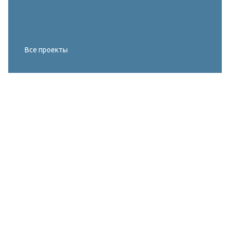
Все проекты
Реконструкция освещения главного корта
МИРОВОГО ТУРА FIVB по пляжному
волейболу