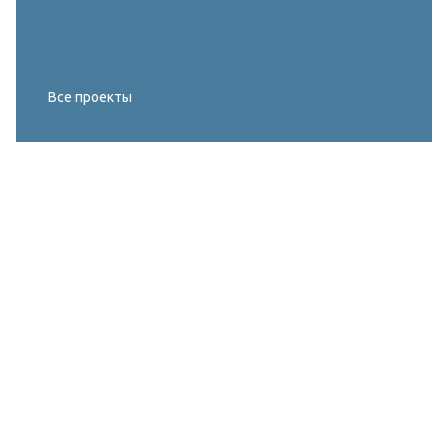
Все проекты
Реконструкция освещения главного корта
МИРОВОГО ТУРА FIVB по пляжному
волейболу