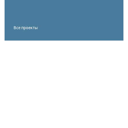
Все проекты
Реконструкция освещения главного корта
МИРОВОГО ТУРА FIVB по пляжному
волейболу