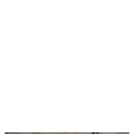
Реконструкция уличного освещения
Гипермаркетов Федеральной сети "ЛЕНТА"
Реконструкция освещения спорткомплекса
"Крылатское"