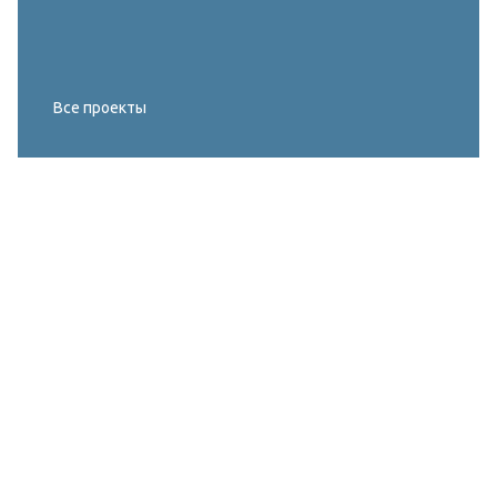
Все проекты
Реконструкция освещения главного корта
МИРОВОГО ТУРА FIVB по пляжному
волейболу