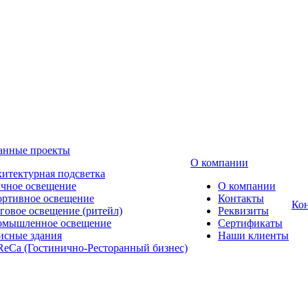
анные проекты
О компании
итектурная подсветка
чное освещение
О компании
ртивное освещение
Контакты
Ко
говое освещение (ритейл)
Реквизиты
омышленное освещение
Сертификаты
сные здания
Наши клиенты
eCa (Гостинично-Ресторанный бизнес)