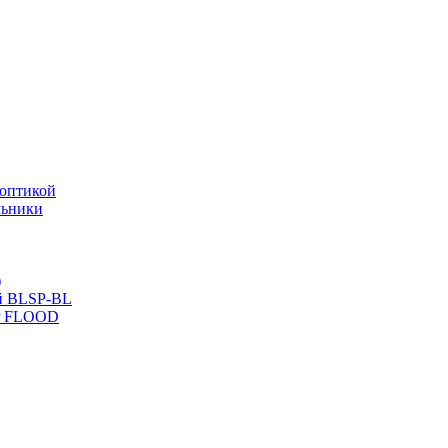
оптикой
льники
)
й BLSP-BL
P FLOOD