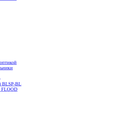
оптикой
льники
)
й BLSP-BL
P FLOOD