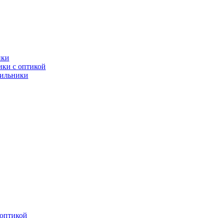
ики
ки с оптикой
тильники
оптикой