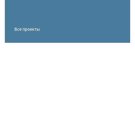
Все проекты
Реконструкция освещения главного корта
МИРОВОГО ТУРА FIVB по пляжному
волейболу