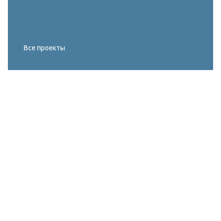
Все проекты
Реконструкция освещения главного корта
МИРОВОГО ТУРА FIVB по пляжному
волейболу