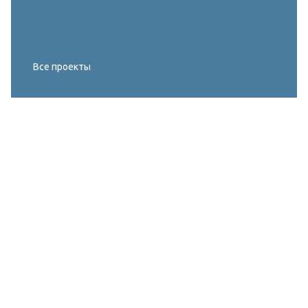
Все проекты
Реконструкция освещения главного корта
МИРОВОГО ТУРА FIVB по пляжному
волейболу