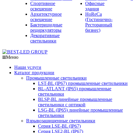
Спортивное
Офисные
освещение
здания
Архитектурное
HoReCa
освещение
(Гостинично-
Бактерицидные
Ресторанный
рециркуляторы
бизнес)
Декоративные
светильники
Меню
Наши услуги
Каталог продукции
Промышленные светильники
LST-BL (IP67) промышленные светильники
BL-ATLANT (IP65) промышленные
светильники
BLSP-BL линейные промышленные
светильники с оптикой
LSG-BL (IP65) линейные промышленные
светильники
Взрывозащищенные светильники
Серия LSE-BL (IP67)
Серия LSE2-BL (IP67)