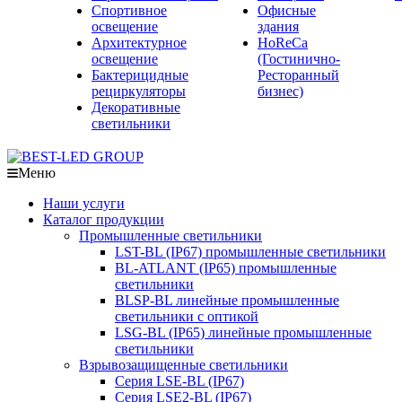
Спортивное
Офисные
освещение
здания
Архитектурное
HoReCa
освещение
(Гостинично-
Бактерицидные
Ресторанный
рециркуляторы
бизнес)
Декоративные
светильники
Меню
Наши услуги
Каталог продукции
Промышленные светильники
LST-BL (IP67) промышленные светильники
BL-ATLANT (IP65) промышленные
светильники
BLSP-BL линейные промышленные
светильники с оптикой
LSG-BL (IP65) линейные промышленные
светильники
Взрывозащищенные светильники
Серия LSE-BL (IP67)
Серия LSE2-BL (IP67)