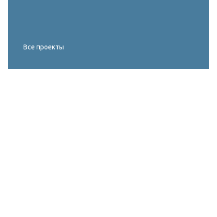
Все проекты
Реконструкция освещения главного корта
МИРОВОГО ТУРА FIVB по пляжному
волейболу