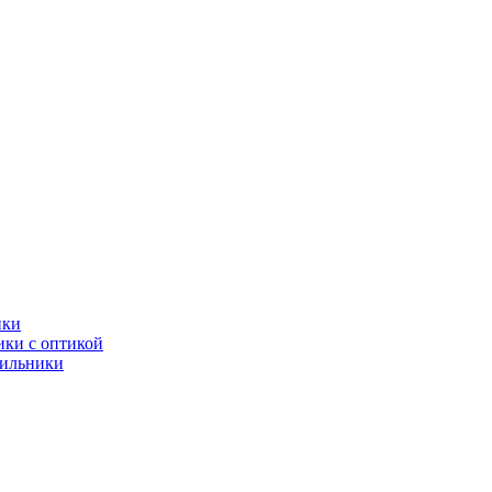
ики
ки с оптикой
тильники