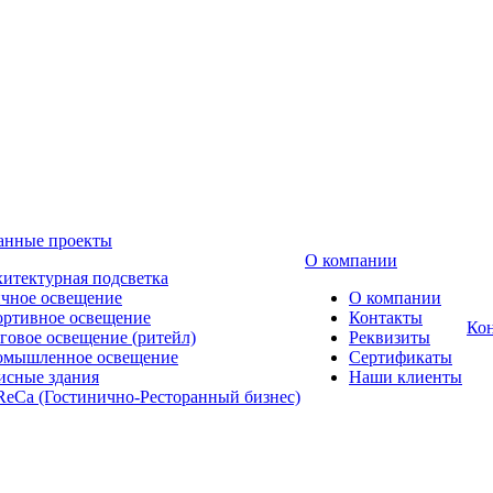
анные проекты
О компании
итектурная подсветка
чное освещение
О компании
ртивное освещение
Контакты
Ко
говое освещение (ритейл)
Реквизиты
омышленное освещение
Сертификаты
сные здания
Наши клиенты
eCa (Гостинично-Ресторанный бизнес)