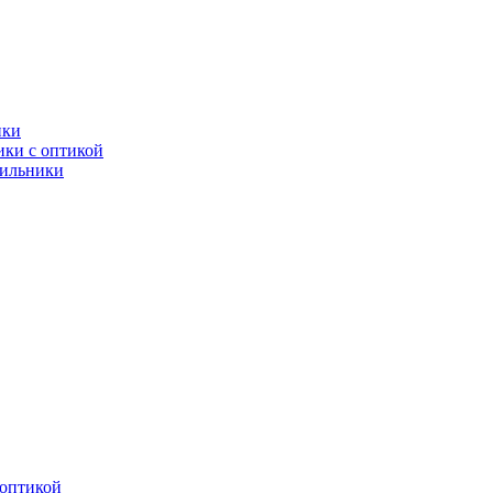
ики
ки с оптикой
тильники
оптикой