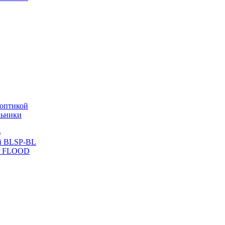
оптикой
льники
)
й BLSP-BL
P FLOOD