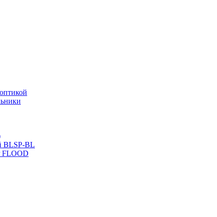
оптикой
льники
)
й BLSP-BL
P FLOOD