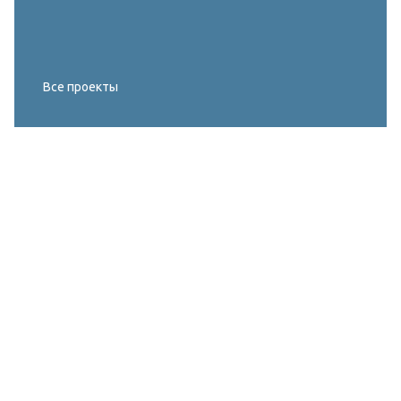
Все проекты
Реконструкция освещения главного корта
МИРОВОГО ТУРА FIVB по пляжному
волейболу