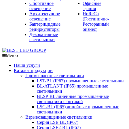
Спортивное
Офисные
освещение
здания
Архитектурное
HoReCa
освещение
(Гостинично-
Бактерицидные
Ресторанный
рециркуляторы
бизнес)
Декоративные
светильники
Меню
Наши услуги
Каталог продукции
Промышленные светильники
LST-BL (IP67) промышленные светильники
BL-ATLANT (IP65) промышленные
светильники
BLSP-BL линейные промышленные
светильники с оптикой
LSG-BL (IP65) линейные промышленные
светильники
Взрывозащищенные светильники
Серия LSE-BL (IP67)
Серия LSE2-BL (IP67)