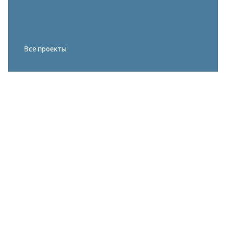
Все проекты
Реконструкция освещения главного корта
МИРОВОГО ТУРА FIVB по пляжному
волейболу