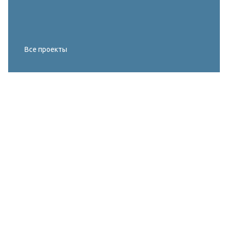
Все проекты
Реконструкция освещения главного корта
МИРОВОГО ТУРА FIVB по пляжному
волейболу