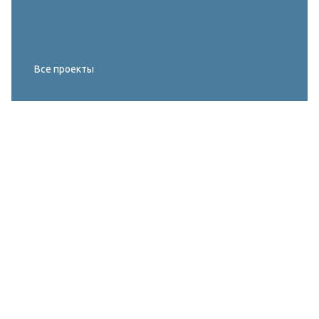
Все проекты
Реконструкция освещения главного корта
МИРОВОГО ТУРА FIVB по пляжному
волейболу