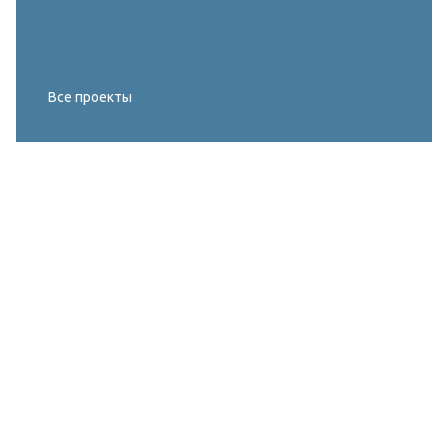
Все проекты
Реконструкция освещения главного корта
МИРОВОГО ТУРА FIVB по пляжному
волейболу