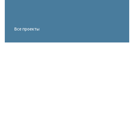
Все проекты
Реконструкция освещения главного корта
МИРОВОГО ТУРА FIVB по пляжному
волейболу