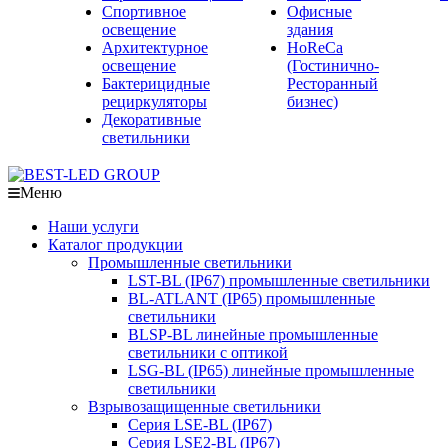
Спортивное
Офисные
освещение
здания
Архитектурное
HoReCa
освещение
(Гостинично-
Бактерицидные
Ресторанный
рециркуляторы
бизнес)
Декоративные
светильники
Меню
Наши услуги
Каталог продукции
Промышленные светильники
LST-BL (IP67) промышленные светильники
BL-ATLANT (IP65) промышленные
светильники
BLSP-BL линейные промышленные
светильники с оптикой
LSG-BL (IP65) линейные промышленные
светильники
Взрывозащищенные светильники
Серия LSE-BL (IP67)
Серия LSE2-BL (IP67)