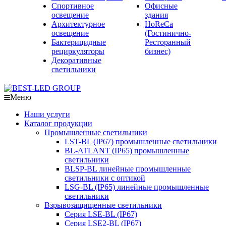
Спортивное
Офисные
освещение
здания
Архитектурное
HoReCa
освещение
(Гостинично-
Бактерицидные
Ресторанный
рециркуляторы
бизнес)
Декоративные
светильники
Меню
Наши услуги
Каталог продукции
Промышленные светильники
LST-BL (IP67) промышленные светильники
BL-ATLANT (IP65) промышленные
светильники
BLSP-BL линейные промышленные
светильники с оптикой
LSG-BL (IP65) линейные промышленные
светильники
Взрывозащищенные светильники
Серия LSE-BL (IP67)
Серия LSE2-BL (IP67)