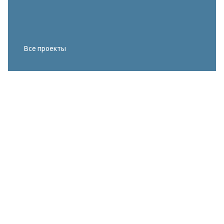
Все проекты
Реконструкция освещения главного корта
МИРОВОГО ТУРА FIVB по пляжному
волейболу