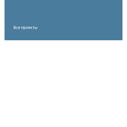
Все проекты
Реконструкция освещения главного корта
МИРОВОГО ТУРА FIVB по пляжному
волейболу