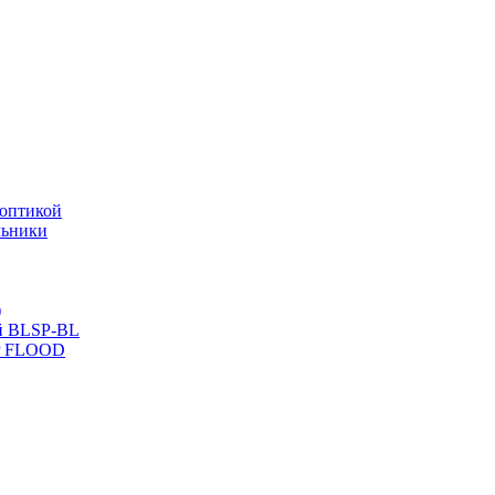
оптикой
льники
)
й BLSP-BL
P FLOOD