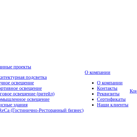
анные проекты
О компании
итектурная подсветка
чное освещение
О компании
ртивное освещение
Контакты
Ко
говое освещение (ритейл)
Реквизиты
омышленное освещение
Сертификаты
сные здания
Наши клиенты
eCa (Гостинично-Ресторанный бизнес)