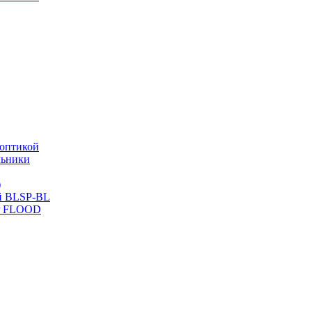
оптикой
льники
)
й BLSP-BL
P FLOOD