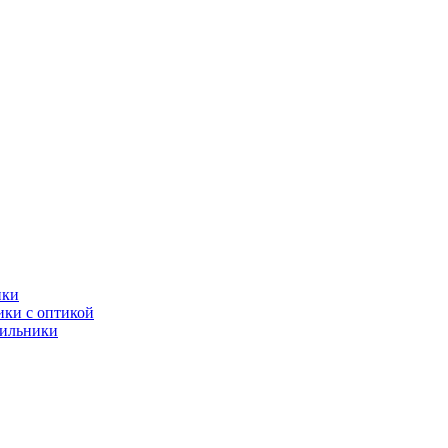
ики
ки с оптикой
тильники