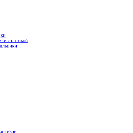
ики
ки с оптикой
тильники
оптикой