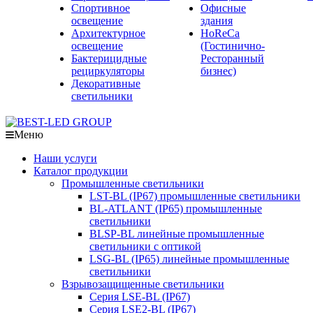
Спортивное
Офисные
освещение
здания
Архитектурное
HoReCa
освещение
(Гостинично-
Бактерицидные
Ресторанный
рециркуляторы
бизнес)
Декоративные
светильники
Меню
Наши услуги
Каталог продукции
Промышленные светильники
LST-BL (IP67) промышленные светильники
BL-ATLANT (IP65) промышленные
светильники
BLSP-BL линейные промышленные
светильники с оптикой
LSG-BL (IP65) линейные промышленные
светильники
Взрывозащищенные светильники
Серия LSE-BL (IP67)
Серия LSE2-BL (IP67)