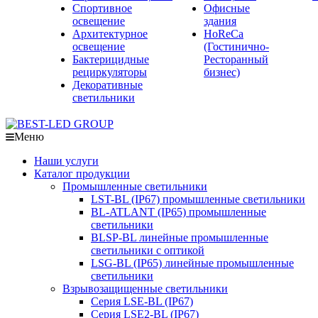
Спортивное
Офисные
освещение
здания
Архитектурное
HoReCa
освещение
(Гостинично-
Бактерицидные
Ресторанный
рециркуляторы
бизнес)
Декоративные
светильники
Меню
Наши услуги
Каталог продукции
Промышленные светильники
LST-BL (IP67) промышленные светильники
BL-ATLANT (IP65) промышленные
светильники
BLSP-BL линейные промышленные
светильники с оптикой
LSG-BL (IP65) линейные промышленные
светильники
Взрывозащищенные светильники
Серия LSE-BL (IP67)
Серия LSE2-BL (IP67)