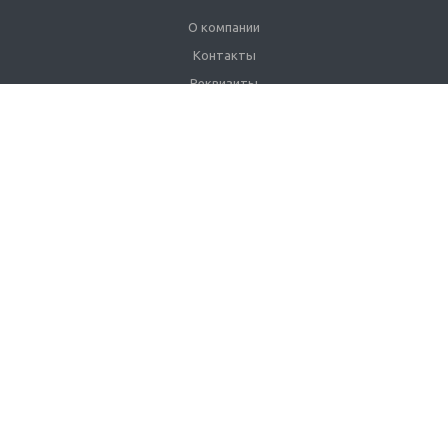
О компании
Контакты
Реквизиты
Сертификаты
Наши клиенты
Каталог
Промышленные светильники
Взрывозащищенные светильники
Сетильники для АЗС
Уличные светильники
Линейные светильники
Светильники ЖКХ
Офисные светильники
Торговое освещение
Спортивное освещение